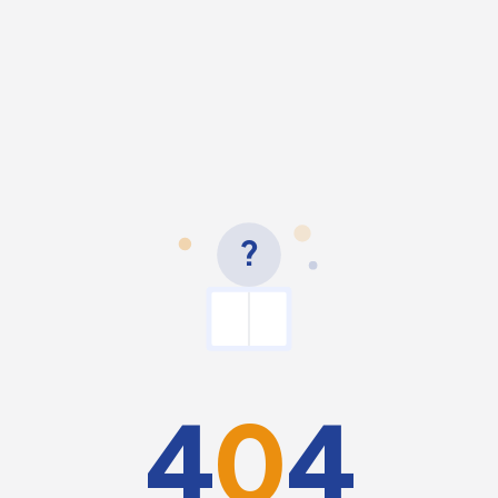
?
4
0
4