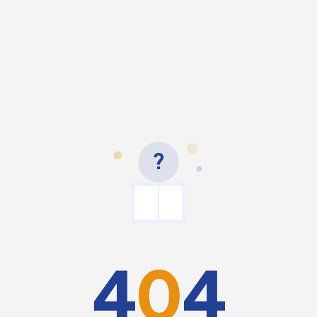
?
4
0
4