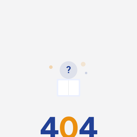
?
4
0
4