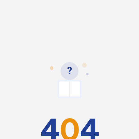
?
4
0
4