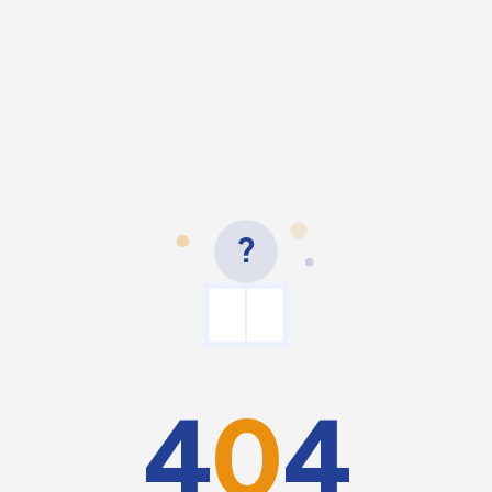
?
4
0
4