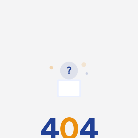
?
4
0
4