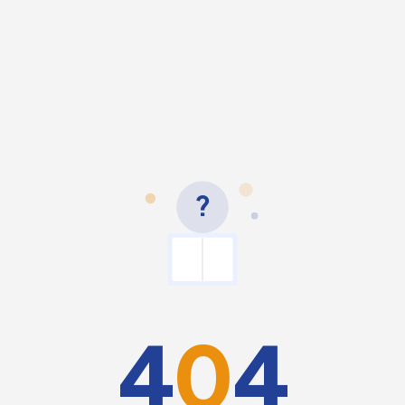
?
4
0
4