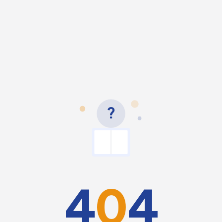
?
4
0
4