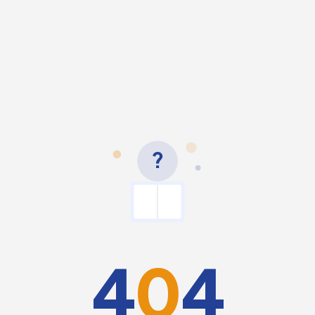
?
4
0
4