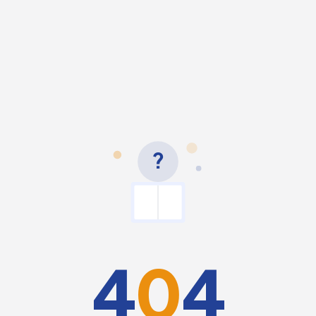
?
4
0
4