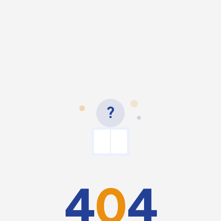
?
4
0
4