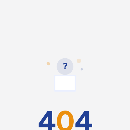
?
4
0
4