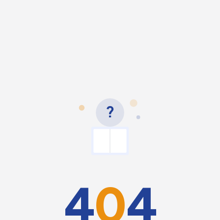
?
4
0
4