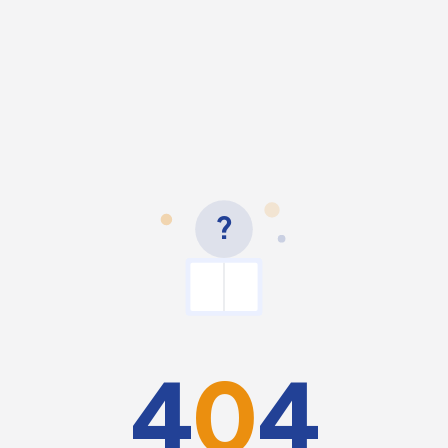
?
4
0
4