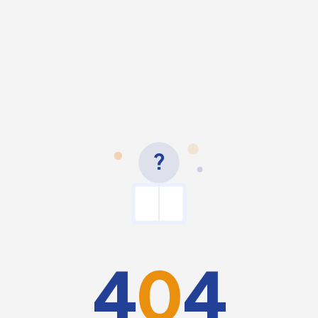
?
4
0
4