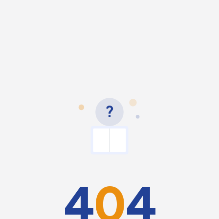
?
4
0
4