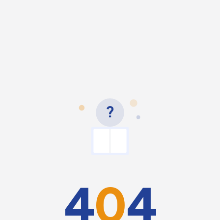
?
4
0
4