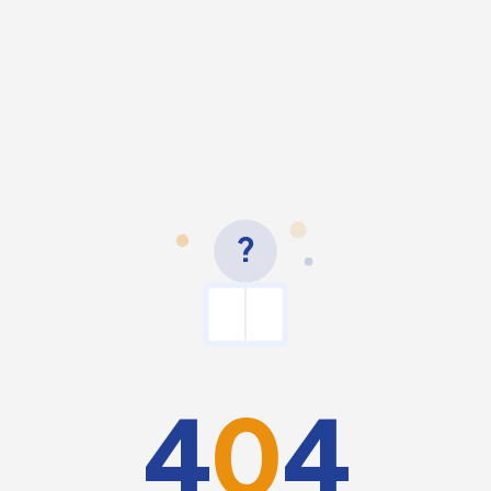
?
4
0
4