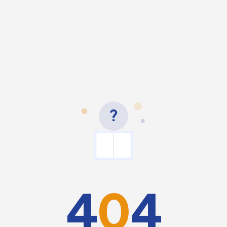
?
4
0
4