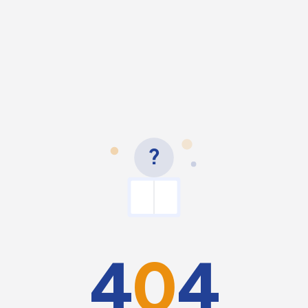
?
4
0
4