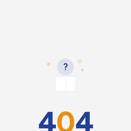
?
4
0
4