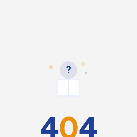
?
4
0
4