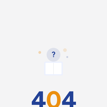
?
4
0
4