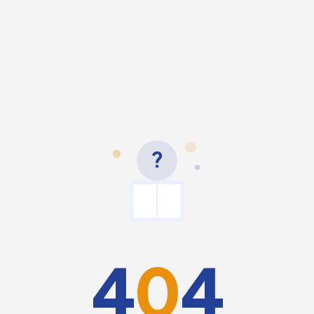
?
4
0
4