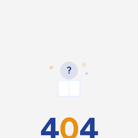
?
4
0
4