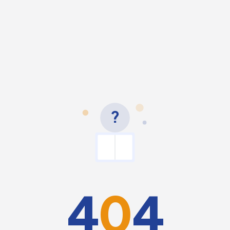
?
4
0
4