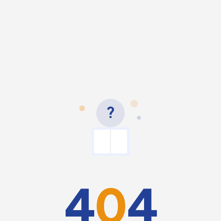
?
4
0
4