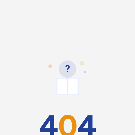
?
4
0
4