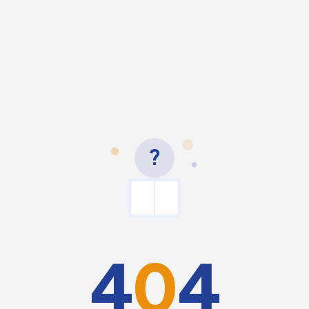
?
4
0
4