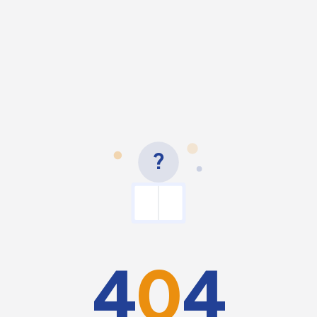
?
4
0
4