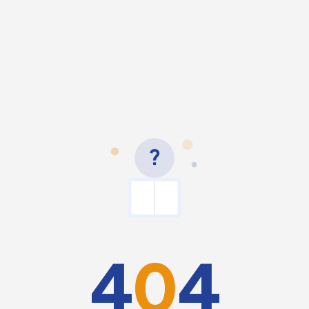
?
4
0
4