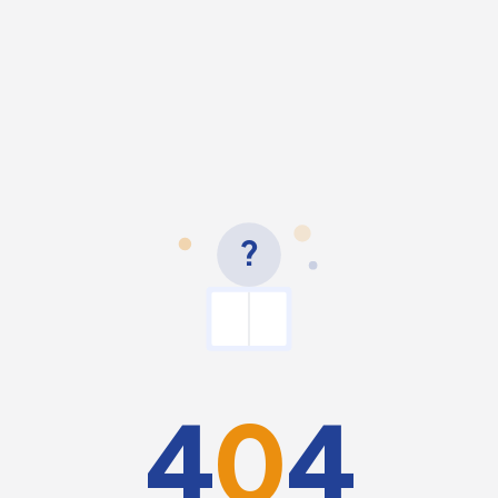
?
4
0
4