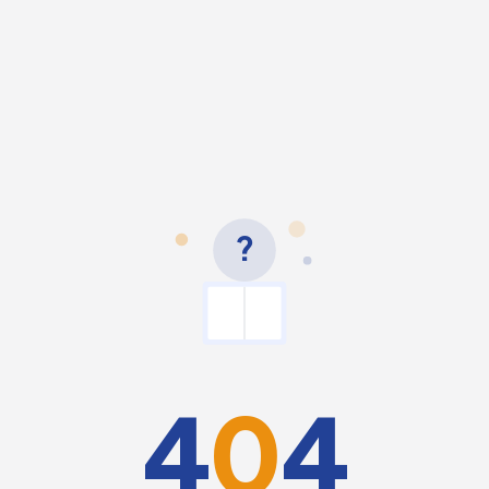
?
4
0
4