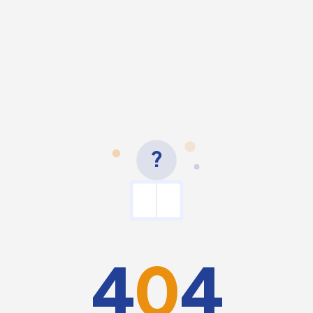
?
4
0
4