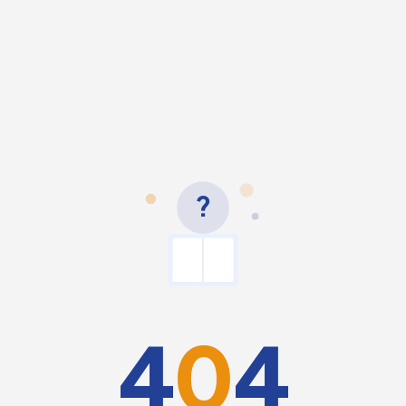
?
4
0
4