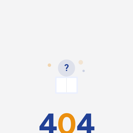
?
4
0
4