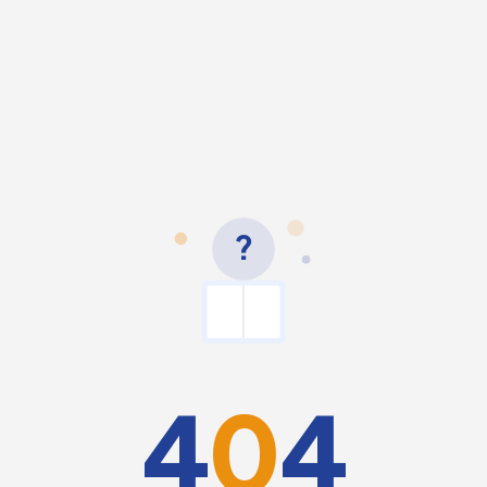
?
4
0
4