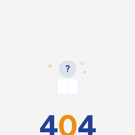
?
4
0
4